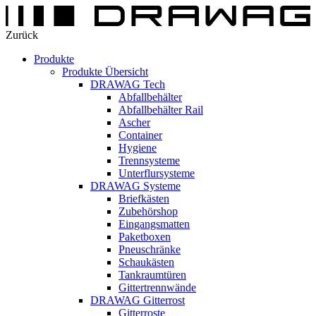
Zurück
Produkte
Produkte Übersicht
DRAWAG Tech
Abfallbehälter
Abfallbehälter Rail
Ascher
Container
Hygiene
Trennsysteme
Unterflursysteme
DRAWAG Systeme
Briefkästen
Zubehörshop
Eingangsmatten
Paketboxen
Pneuschränke
Schaukästen
Tankraumtüren
Gittertrennwände
DRAWAG Gitterrost
Gitterroste