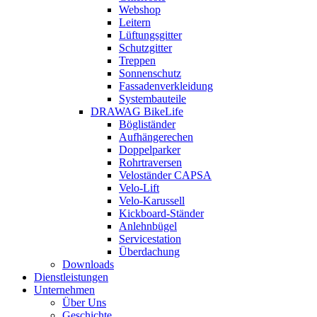
Webshop
Leitern
Lüftungsgitter
Schutzgitter
Treppen
Sonnenschutz
Fassadenverkleidung
Systembauteile
DRAWAG BikeLife
Bögliständer
Aufhängerechen
Doppelparker
Rohrtraversen
Veloständer CAPSA
Velo-Lift
Velo-Karussell
Kickboard-Ständer
Anlehnbügel
Servicestation
Überdachung
Downloads
Dienstleistungen
Unternehmen
Über Uns
Geschichte