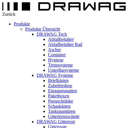
Zurück
Produkte
Produkte Übersicht
DRAWAG Tech
Abfallbehälter
Abfallbehälter Rail
Ascher
Container
Hygiene
Trennsysteme
Unterflursysteme
DRAWAG Systeme
Briefkästen
Zubehörshop
Eingangsmatten
Paketboxen
Pneuschränke
Schaukästen
Tankraumtüren
Gittertrennwände
DRAWAG Gitterrost
Gitterroste