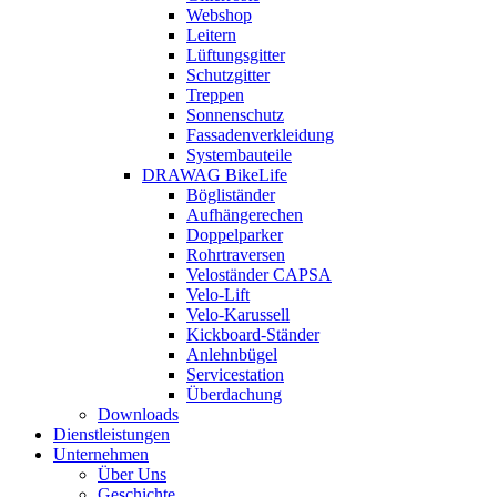
Webshop
Leitern
Lüftungsgitter
Schutzgitter
Treppen
Sonnenschutz
Fassadenverkleidung
Systembauteile
DRAWAG BikeLife
Bögliständer
Aufhängerechen
Doppelparker
Rohrtraversen
Veloständer CAPSA
Velo-Lift
Velo-Karussell
Kickboard-Ständer
Anlehnbügel
Servicestation
Überdachung
Downloads
Dienstleistungen
Unternehmen
Über Uns
Geschichte