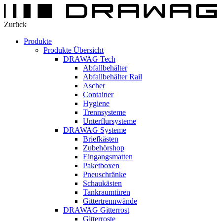
Zurück
Produkte
Produkte Übersicht
DRAWAG Tech
Abfallbehälter
Abfallbehälter Rail
Ascher
Container
Hygiene
Trennsysteme
Unterflursysteme
DRAWAG Systeme
Briefkästen
Zubehörshop
Eingangsmatten
Paketboxen
Pneuschränke
Schaukästen
Tankraumtüren
Gittertrennwände
DRAWAG Gitterrost
Gitterroste