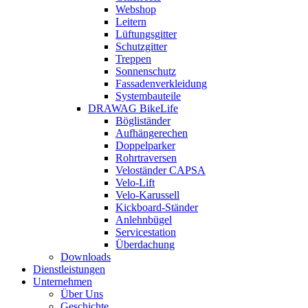
Webshop
Leitern
Lüftungsgitter
Schutzgitter
Treppen
Sonnenschutz
Fassadenverkleidung
Systembauteile
DRAWAG BikeLife
Bögliständer
Aufhängerechen
Doppelparker
Rohrtraversen
Veloständer CAPSA
Velo-Lift
Velo-Karussell
Kickboard-Ständer
Anlehnbügel
Servicestation
Überdachung
Downloads
Dienstleistungen
Unternehmen
Über Uns
Geschichte