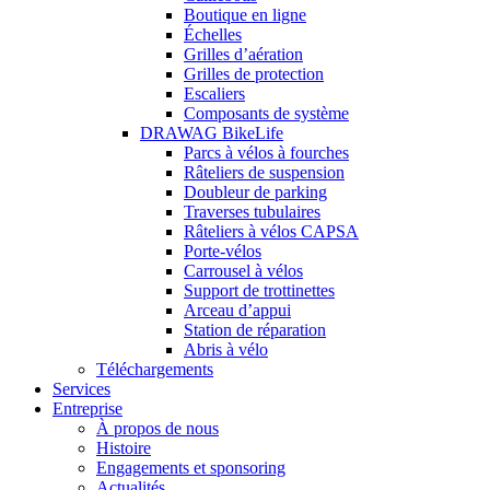
Boutique en ligne
Échelles
Grilles d’aération
Grilles de protection
Escaliers
Composants de système
DRAWAG BikeLife
Parcs à vélos à fourches
Râteliers de suspension
Doubleur de parking
Traverses tubulaires
Râteliers à vélos CAPSA
Porte-vélos
Carrousel à vélos
Support de trottinettes
Arceau d’appui
Station de réparation
Abris à vélo
Téléchargements
Services
Entreprise
À propos de nous
Histoire
Engagements et sponsoring
Actualités