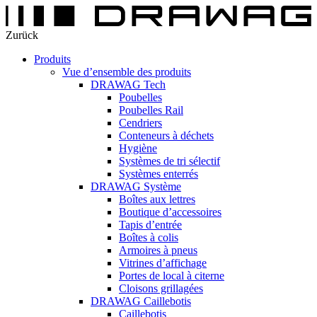
Zurück
Produits
Vue d’ensemble des produits
DRAWAG Tech
Poubelles
Poubelles Rail
Cendriers
Conteneurs à déchets
Hygiène
Systèmes de tri sélectif
Systèmes enterrés
DRAWAG Système
Boîtes aux lettres
Boutique d’accessoires
Tapis d’entrée
Boîtes à colis
Armoires à pneus
Vitrines d’affichage
Portes de local à citerne
Cloisons grillagées
DRAWAG Caillebotis
Caillebotis