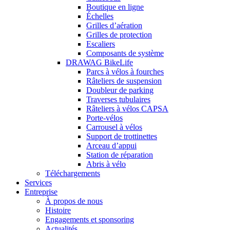
Boutique en ligne
Échelles
Grilles d’aération
Grilles de protection
Escaliers
Composants de système
DRAWAG BikeLife
Parcs à vélos à fourches
Râteliers de suspension
Doubleur de parking
Traverses tubulaires
Râteliers à vélos CAPSA
Porte-vélos
Carrousel à vélos
Support de trottinettes
Arceau d’appui
Station de réparation
Abris à vélo
Téléchargements
Services
Entreprise
À propos de nous
Histoire
Engagements et sponsoring
Actualités