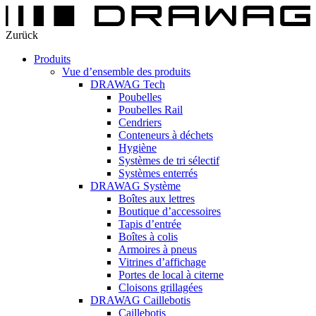
Zurück
Produits
Vue d’ensemble des produits
DRAWAG Tech
Poubelles
Poubelles Rail
Cendriers
Conteneurs à déchets
Hygiène
Systèmes de tri sélectif
Systèmes enterrés
DRAWAG Système
Boîtes aux lettres
Boutique d’accessoires
Tapis d’entrée
Boîtes à colis
Armoires à pneus
Vitrines d’affichage
Portes de local à citerne
Cloisons grillagées
DRAWAG Caillebotis
Caillebotis