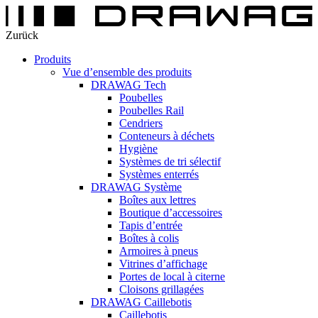
Zurück
Produits
Vue d’ensemble des produits
DRAWAG Tech
Poubelles
Poubelles Rail
Cendriers
Conteneurs à déchets
Hygiène
Systèmes de tri sélectif
Systèmes enterrés
DRAWAG Système
Boîtes aux lettres
Boutique d’accessoires
Tapis d’entrée
Boîtes à colis
Armoires à pneus
Vitrines d’affichage
Portes de local à citerne
Cloisons grillagées
DRAWAG Caillebotis
Caillebotis