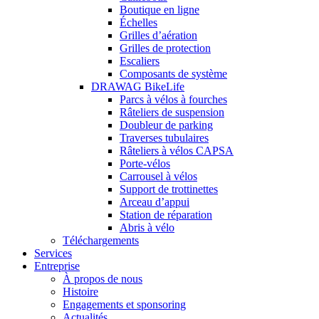
Boutique en ligne
Échelles
Grilles d’aération
Grilles de protection
Escaliers
Composants de système
DRAWAG BikeLife
Parcs à vélos à fourches
Râteliers de suspension
Doubleur de parking
Traverses tubulaires
Râteliers à vélos CAPSA
Porte-vélos
Carrousel à vélos
Support de trottinettes
Arceau d’appui
Station de réparation
Abris à vélo
Téléchargements
Services
Entreprise
À propos de nous
Histoire
Engagements et sponsoring
Actualités