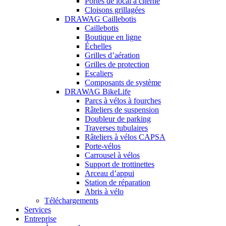
Portes de local à citerne
Cloisons grillagées
DRAWAG Caillebotis
Caillebotis
Boutique en ligne
Échelles
Grilles d’aération
Grilles de protection
Escaliers
Composants de système
DRAWAG BikeLife
Parcs à vélos à fourches
Râteliers de suspension
Doubleur de parking
Traverses tubulaires
Râteliers à vélos CAPSA
Porte-vélos
Carrousel à vélos
Support de trottinettes
Arceau d’appui
Station de réparation
Abris à vélo
Téléchargements
Services
Entreprise