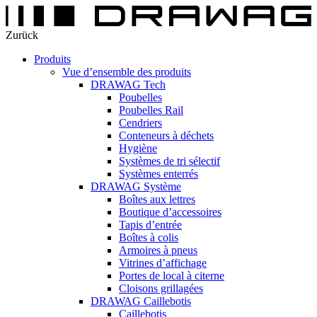
Zurück
Produits
Vue d’ensemble des produits
DRAWAG Tech
Poubelles
Poubelles Rail
Cendriers
Conteneurs à déchets
Hygiène
Systèmes de tri sélectif
Systèmes enterrés
DRAWAG Système
Boîtes aux lettres
Boutique d’accessoires
Tapis d’entrée
Boîtes à colis
Armoires à pneus
Vitrines d’affichage
Portes de local à citerne
Cloisons grillagées
DRAWAG Caillebotis
Caillebotis