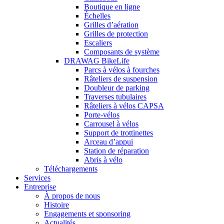
Boutique en ligne
Échelles
Grilles d’aération
Grilles de protection
Escaliers
Composants de système
DRAWAG BikeLife
Parcs à vélos à fourches
Râteliers de suspension
Doubleur de parking
Traverses tubulaires
Râteliers à vélos CAPSA
Porte-vélos
Carrousel à vélos
Support de trottinettes
Arceau d’appui
Station de réparation
Abris à vélo
Téléchargements
Services
Entreprise
À propos de nous
Histoire
Engagements et sponsoring
Actualités