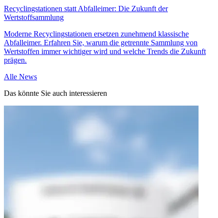
Recyclingstationen statt Abfalleimer: Die Zukunft der
D
Wertstoffsammlung
D
Moderne Recyclingstationen ersetzen zunehmend klassische
E
Abfalleimer. Erfahren Sie, warum die getrennte Sammlung von
A
Wertstoffen immer wichtiger wird und welche Trends die Zukunft
B
prägen.
Alle News
Das könnte Sie auch interessieren