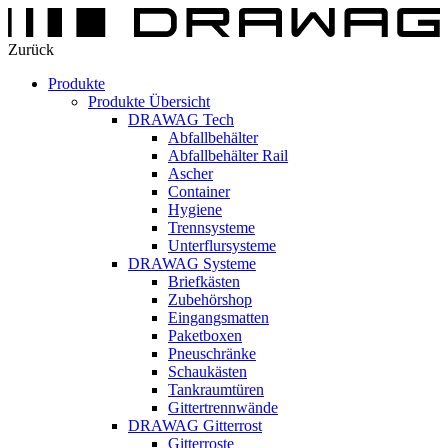
Zurück
Produkte
Produkte Übersicht
DRAWAG Tech
Abfallbehälter
Abfallbehälter Rail
Ascher
Container
Hygiene
Trennsysteme
Unterflursysteme
DRAWAG Systeme
Briefkästen
Zubehörshop
Eingangsmatten
Paketboxen
Pneuschränke
Schaukästen
Tankraumtüren
Gittertrennwände
DRAWAG Gitterrost
Gitterroste