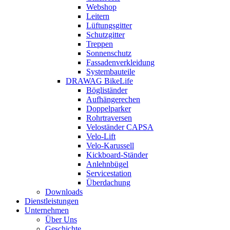
Webshop
Leitern
Lüftungsgitter
Schutzgitter
Treppen
Sonnenschutz
Fassadenverkleidung
Systembauteile
DRAWAG BikeLife
Bögliständer
Aufhängerechen
Doppelparker
Rohrtraversen
Veloständer CAPSA
Velo-Lift
Velo-Karussell
Kickboard-Ständer
Anlehnbügel
Servicestation
Überdachung
Downloads
Dienstleistungen
Unternehmen
Über Uns
Geschichte