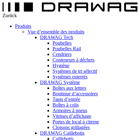
Zurück
Produits
Vue d’ensemble des produits
DRAWAG Tech
Poubelles
Poubelles Rail
Cendriers
Conteneurs à déchets
Hygiène
Systèmes de tri sélectif
Systèmes enterrés
DRAWAG Système
Boîtes aux lettres
Boutique d’accessoires
Tapis d’entrée
Boîtes à colis
Armoires à pneus
Vitrines d’affichage
Portes de local à citerne
Cloisons grillagées
DRAWAG Caillebotis
Caillebotis