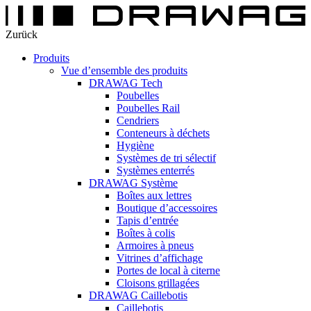
Zurück
Produits
Vue d’ensemble des produits
DRAWAG Tech
Poubelles
Poubelles Rail
Cendriers
Conteneurs à déchets
Hygiène
Systèmes de tri sélectif
Systèmes enterrés
DRAWAG Système
Boîtes aux lettres
Boutique d’accessoires
Tapis d’entrée
Boîtes à colis
Armoires à pneus
Vitrines d’affichage
Portes de local à citerne
Cloisons grillagées
DRAWAG Caillebotis
Caillebotis