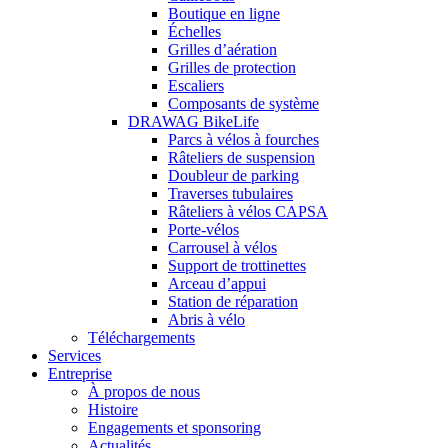
Boutique en ligne
Échelles
Grilles d’aération
Grilles de protection
Escaliers
Composants de système
DRAWAG BikeLife
Parcs à vélos à fourches
Râteliers de suspension
Doubleur de parking
Traverses tubulaires
Râteliers à vélos CAPSA
Porte-vélos
Carrousel à vélos
Support de trottinettes
Arceau d’appui
Station de réparation
Abris à vélo
Téléchargements
Services
Entreprise
À propos de nous
Histoire
Engagements et sponsoring
Actualités