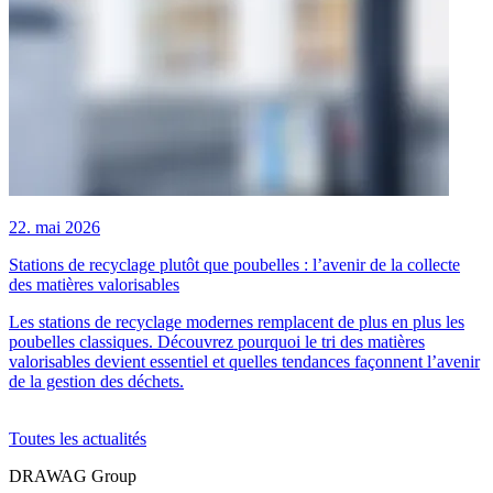
22. mai 2026
3
Stations de recyclage plutôt que poubelles : l’avenir de la collecte
D
des matières valorisables
D
Les stations de recyclage modernes remplacent de plus en plus les
p
poubelles classiques. Découvrez pourquoi le tri des matières
é
valorisables devient essentiel et quelles tendances façonnent l’avenir
d
de la gestion des déchets.
Toutes les actualités
DRAWAG Group