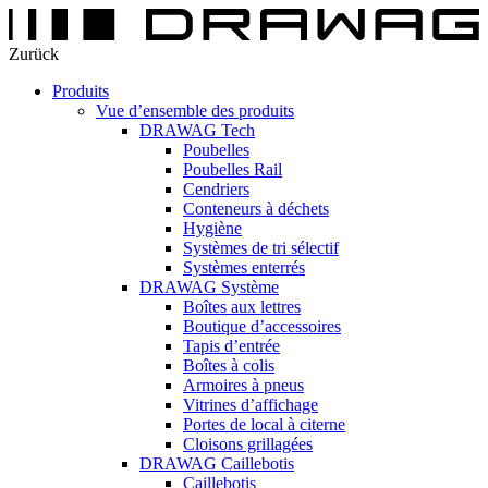
Zurück
Produits
Vue d’ensemble des produits
DRAWAG Tech
Poubelles
Poubelles Rail
Cendriers
Conteneurs à déchets
Hygiène
Systèmes de tri sélectif
Systèmes enterrés
DRAWAG Système
Boîtes aux lettres
Boutique d’accessoires
Tapis d’entrée
Boîtes à colis
Armoires à pneus
Vitrines d’affichage
Portes de local à citerne
Cloisons grillagées
DRAWAG Caillebotis
Caillebotis