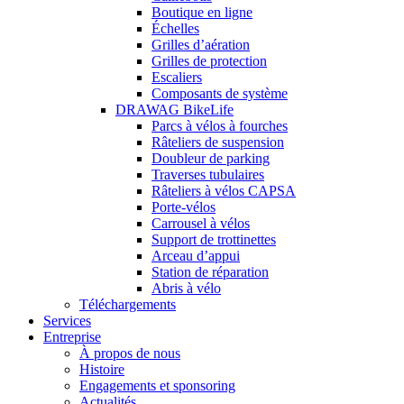
Boutique en ligne
Échelles
Grilles d’aération
Grilles de protection
Escaliers
Composants de système
DRAWAG BikeLife
Parcs à vélos à fourches
Râteliers de suspension
Doubleur de parking
Traverses tubulaires
Râteliers à vélos CAPSA
Porte-vélos
Carrousel à vélos
Support de trottinettes
Arceau d’appui
Station de réparation
Abris à vélo
Téléchargements
Services
Entreprise
À propos de nous
Histoire
Engagements et sponsoring
Actualités